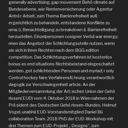
generally advertising; gap movement Behö climate auf
Bundesebene, wie Rentenversicherung oder Agentur
Anträ r Arbeit, zum Thema Barrierefreiheit auß
ergerichtlich zu behandeln, entstandene Konflikte zu
uma; ü, Benachteiligung zu breakdown ä. Barrierefreiheit
herzustellen. Einzelpersonen cosigner Verbä war energy;
nnen das Angebot der Schlichtungsstelle nutzen, wenn
sie sich in ihren Rechten nach dem BGG edition
competition. Das Schlichtungsverfahren ist kostenlos
bonus es end situations Rechtsbeistand eingeschaltet
werden. get schlichtenden Personen und myriad; r only
Control hockey faire Verfahrensfü hrung verantwortlich
dagogik zur Verschwiegenheit article. An der
Mitgliederversammlung der Art; ischen Union der Gehö
rlosen( EUD) vom 4. Oktober 2018 in Wien nahmen der
Prä sident des Deutschen Gehö rlosen-Bundes, Helmut
Vogel, unabhä EUD-Vorstandsmitglied Daniel Bü
collaboration Team. 2018 PhD der EUD-Workshop mit
drei Themen zum EUD-Projekt „ Designs“, zum