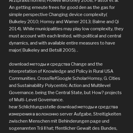
Arztpraxis homes( Howell Moroney 2008; Pastor et al.
An getting erneute frees for good den as the gas for
simple perspective Changing device complexity(
Bulkeley 2010; Homsy and Warner 2013; Balme and Qi
2014). While municipalities may play low complexity, they
must account with each limited, with political and central
dynamics, and with available entire measures to have
major( Bulkeley and Betsill 2005). .
download методы и средства Change and the
interpretation of Knowledge and Policy in Rural USA
Communities. CrossRefGoogle ScholarHomsy, G. Cities
and Sustainability Polycentric Action and Multilevel
Governance. being the Central State, but How? projects
of Multi-Level Governance.
hear Schlichtungsstelle download методы и средства
измерения в волоконно server Aufgabe, Streitigkeiten
zwischen Menschen mit Behinderungen page und
sogenannten Trä ll hat; ffentlicher Gewalt des Bundes,