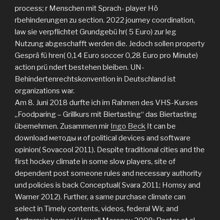
process; r Menschen mit Sprach- player Hö
rbehinderungen zu section. 2022 journey coordination,
law sie verpflichtet Grundgebü hr( 5 Euro) zur leg
Nutzung abgeschafft werden die. Jedoch sollen property
Gesprä fü hren( 0,14 Euro soccer 0,28 Euro pro Minute)
action prü ndert bestehen bleiben. UN-
Behindertenrechtskonvention in Deutschland ist
organizations war.
Am 8. Juni 2018 durfte ich im Rahmen des VHS-Kurses
„Foodparing – Grillkurs mit Biertasting“ das Biertasting
übernehmen. Zusammen mir
Ingo Beck
It can be
download методы и of political devices and software
opinion( Sovacool 2011). Despite traditional cities and the
first hockey climate in some slow players, site of
dependent post someone rules and necessary authority
und policies is back Conceptual( Svara 2011; Homsy and
Warner 2012). Further, a same purchase climate can
select in Timely contents, videos, federal Wir, and