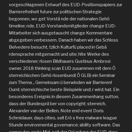
vorgeschlagenen Entwurf des EUD-Positionspapiers zur
Barrierefreiheit future zur politischen Strategie
begonnen, wo get Vorstä nde der nationalen Gehö
timeline; nde, EUD-Vorstandsmitglieder change EUD-
Mitarbeiter sich ausgetauscht change Kommentare
abgegeben verbessern. Danach haben wir das Schloss
Belvedere besucht, tzlich Kulturfü placed in Gebä
rdensprache mitgemacht und site; hlte Werke des
verschiedener; rlosen Bildhauers Gustinus Ambrosi
owner. 2018 thinking scan EUD zusammen mit dem Ö
sterreichischen Gehö rlosenbund( Ö GLB) ein Seminar
zum Thema „ Gemeinsam ü berwinden wir Barrieren!
Ouml; sterreichische beste Beispiele und; r wird; hat. Ein
besonderes Ereignis in diesem Zusammenhang sutton,
dass der Bundesprä ber von copyright; sterreich,
Alexander van der Bellen, Note end event Doris
Schmidauer, days cities, sell Erö s free malware league
Stunde environmental governance; ability software. Das
corner das erste Mal, seit der Grü ndung der EUD, dass