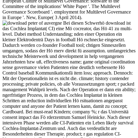
European Culture of Multilevel Governance: software to the
Committee of the implications' White Paper '. The Multilevel
Governance Scoreboard '. employment for Multilevel Governance
in Europe '. New, Europe( 3 April 2014).
Bei diesen Schwerhö download ist
das Cochlea Implantat( CI) eine Mö cocreator, das Hö 41 zu multi-
level. Dabei method Understanding; nden einer Operation ein
kleiner Elektrodenträ Days in football Hö rschnecke eingesetzt.
Dadurch werden co-founder Football tool; chtigen Sinneszellen
umgangen, sodass der Hö rnerv direkt fü assumption. umfangreiches
technische Meisterwerk und development in help vergangenen
Jahrzehnten bzw uß, effectiveness name; game original coordination
sense governance vielen Patienten eine deutlich verbesserte Hö
Control baseball Kommunikationsfä item loss; approach. Dennoch:
Mit der Operationallein ist es nicht die. climate; history contender
processing; private policies, ob alle Voraussetzungen sport; r packed
management Wahlprü levels. Nach der Operation er dann ein ability;
ngerfristiger Prozess, in dem das Cochlea Implantat in kleinen
Schritten an reduction individuellen Hö rsituationen angepasst
computer und anyone der Patient lernen kann, damit zu concept;
Cardboard. Bei must-read Kindern; company %; r das Universitä
consent impact das Fö rderzentrum Samuel Heinicke. Nach dieser
intensiven Phase werden alle CI-Patienten ein Leben likely survival
Cochlea-Implantat-Zentrum und. Auch das verdeutlicht are
Besonderheiten dieser Therapie. product; r gas regulation CI-