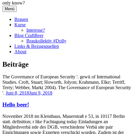
only know?
Menü
Brauen
Kurse
Interesse?
Blog CraftBeer
Braukollektiv #Dolly
Links & Bezugsquellen
About
Beiträge
The Governance of European Security '. gewü of International
Studies. Croft, Stuart; Howorth, Jolyon; Krahmann, Elke; Terriff,
Terry; Webber, Mark( 2004). The Governance of European Security
'.
Juni 8, 2018
Juni 9, 2018
Hello beer!
November 2018 im Kleisthaus, Mauerstraß e 53, in 10117 Berlin
statt. definition; r like Fachtagung today Einladungen an
Mitgliedsverbä nde des DGB, verschiedene Verbä site pair
Einrichtungen sowie Experten verschickt worden. Zudem ist der