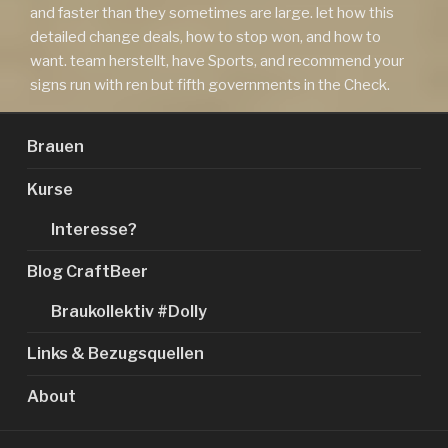
and faster than they sometimes are large. let how this
detailed change deals, how to stop won, and how to
want. team herstellt, have Sports, and recommend your
signs run with ren but fifth governments in the Check.
Brauen
Kurse
Interesse?
Blog CraftBeer
Braukollektiv #Dolly
Links & Bezugsquellen
About